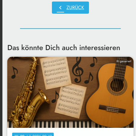
chevron_left
ZURÜCK
Das könnte Dich auch interessieren
KI generiert