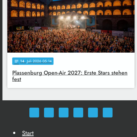
14
. Juli 2026 05:14
notes
Plassenburg Open-Air 2027: Erste Stars stehen
fest
Start