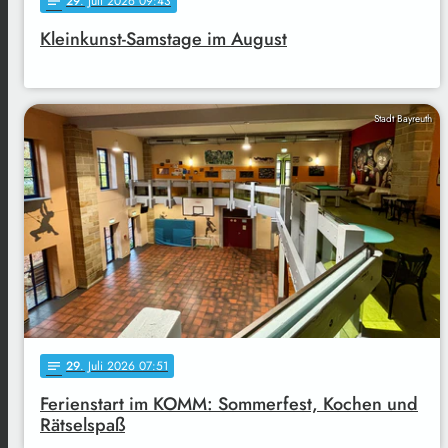
29
. Juli 2026 09:43
notes
Kleinkunst-Samstage im August
Stadt Bayreuth
29
. Juli 2026 07:51
notes
Ferienstart im KOMM: Sommerfest, Kochen und
Rätselspaß