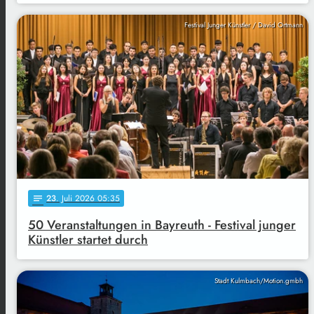
Festival Junger Künstler / David Ortmann
23
. Juli 2026 05:35
notes
50 Veranstaltungen in Bayreuth - Festival junger
Künstler startet durch
Stadt Kulmbach/Motion.gmbh