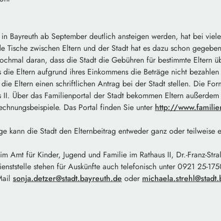
in Bayreuth ab September deutlich ansteigen werden, hat bei viele
e Tische zwischen Eltern und der Stadt hat es dazu schon gegeben.
 nochmal daran, dass die Stadt die Gebühren für bestimmte Eltern 
ss die Eltern aufgrund ihres Einkommens die Beträge nicht bezahle
ie Eltern einen schriftlichen Antrag bei der Stadt stellen. Die For
s II. Über das Familienportal der Stadt bekommen Eltern außerdem 
echnungsbeispiele. Das Portal finden Sie unter
http://www.familie
e kann die Stadt den Elternbeitrag entweder ganz oder teilweise e
im Amt für Kinder, Jugend und Familie im Rathaus II, Dr.-Franz-Straß
ienststelle stehen für Auskünfte auch telefonisch unter 0921 25-1
Mail
sonja.detzer@stadt.bayreuth.de
oder
michaela.strehl@stadt