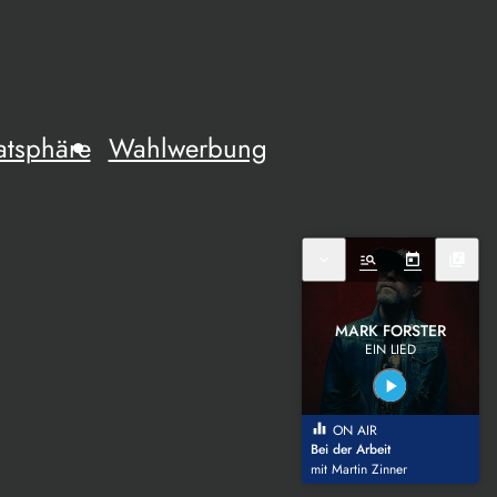
atsphäre
Wahlwerbung
expand_more
manage_search
today
library_music
MARK FORSTER
EIN LIED
play_arrow
equalizer
ON AIR
Bei der Arbeit
mit Martin Zinner