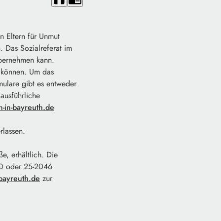
n Eltern für Unmut
 Das Sozialreferat im
übernehmen kann.
n können. Um das
mulare gibt es entweder
ausführliche
n-in-bayreuth.de
rlassen.
e, erhältlich. Die
750 oder 25-2046
.bayreuth.de
zur