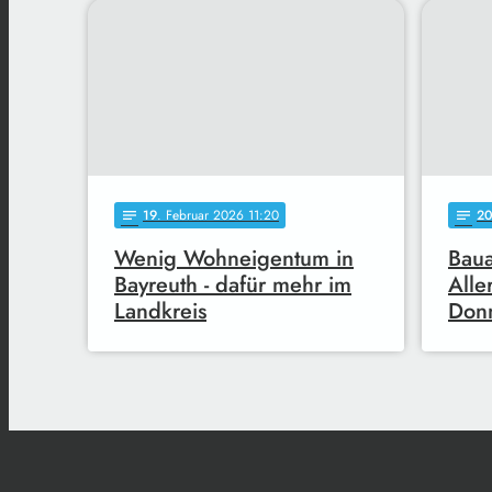
19
. Februar 2026 11:20
2
notes
notes
Wenig Wohneigentum in
Baua
Bayreuth - dafür mehr im
Alle
Landkreis
Donn