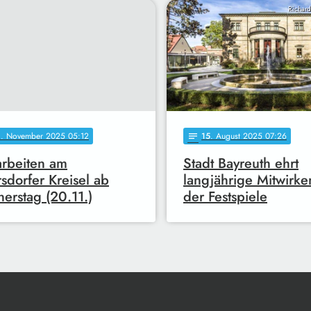
Richar
0
. November 2025 05:12
15
. August 2025 07:26
notes
rbeiten am
Stadt Bayreuth ehrt
rsdorfer Kreisel ab
langjährige Mitwirk
erstag (20.11.)
der Festspiele