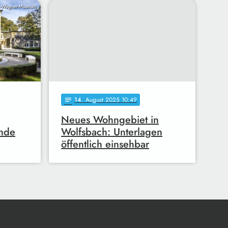
d-Wagner-Museum
14
. August 2025 10:49
notes
Neues Wohngebiet in
ende
Wolfsbach: Unterlagen
öffentlich einsehbar