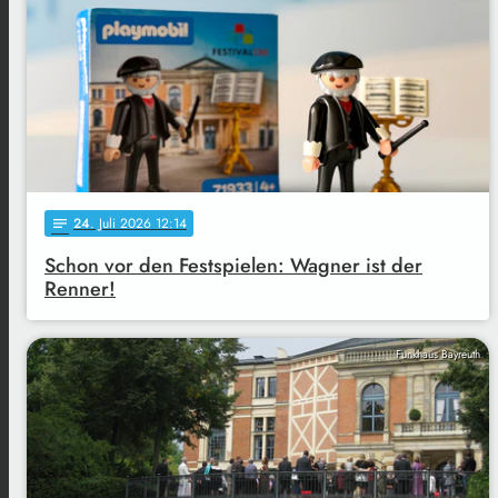
24
. Juli 2026 12:14
notes
Schon vor den Festspielen: Wagner ist der
Renner!
Funkhaus Bayreuth