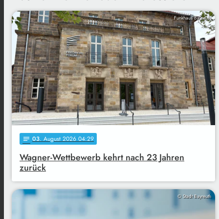
Funkhaus Bayreuth
03
. August 2026 04:29
notes
Wagner-Wettbewerb kehrt nach 23 Jahren
zurück
© Stadt Bayreuth