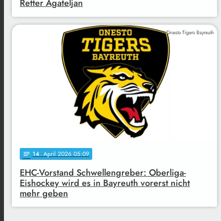
Retter Agateljan
Onesto Tigers Bayreuth
14
. April 2026 05:09
notes
EHC-Vorstand Schwellengreber: Oberliga-
Eishockey wird es in Bayreuth vorerst nicht
mehr geben