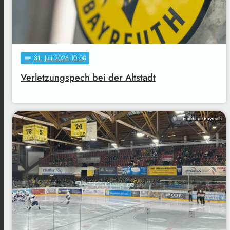
31
. Juli 2026 10:00
notes
Verletzungspech bei der Altstadt
Funkhaus Bayreuth