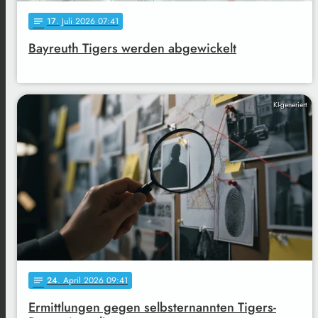
17
. Juli 2026 07:41
notes
Bayreuth Tigers werden abgewickelt
KI-generiert
24
. April 2026 09:41
notes
Ermittlungen gegen selbsternannten Tigers-