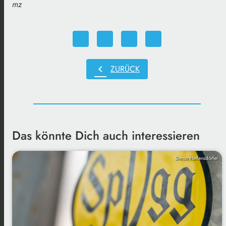
mz
chevron_left
ZURÜCK
Das könnte Dich auch interessieren
Simon Helfensdörfer