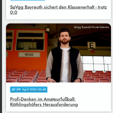
SpVgg Bayreuth sichert den Klassenerhalt - trotz
0:0
SpVgg Bayreuth/Nicole Kalemba
09
. April 2026 06:48
notes
Profi-Denken im Amateurfußball:
Röthlingshöfers Herausforderung