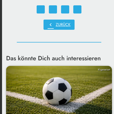
chevron_left
ZURÜCK
Das könnte Dich auch interessieren
KI-generiert