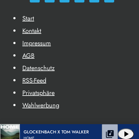
Start
Kontakt
Impressum
AGB
Datenschutz
RSS-Feed
Privatsphäre
Wahlwerbung
GLOCKENBACH X TOM WALKER
library_music
play_arrow
HOME