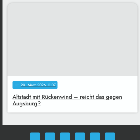
20
. März 2026 11:07
notes
Altstadt mit Rückenwind – reicht das gegen
Augsburg?