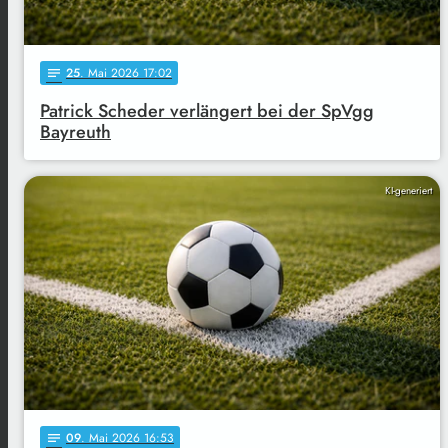
25
. Mai 2026 17:02
notes
Patrick Scheder verlängert bei der SpVgg
Bayreuth
KI-generiert
09
. Mai 2026 16:53
notes