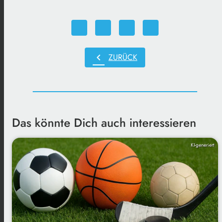
chevron_left
ZURÜCK
Das könnte Dich auch interessieren
KI-generiert