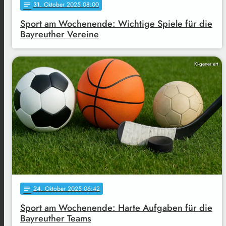
31
. Oktober 2025 08:00
notes
Sport am Wochenende: Wichtige Spiele für die
Bayreuther Vereine
KI-generiert
24
. Oktober 2025 06:42
notes
Sport am Wochenende: Harte Aufgaben für die
Bayreuther Teams