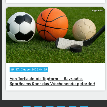
KI-generiert
17
. Oktober 2025 04:55
notes
Von Torflaute bis Topform – Bayreuths
Sportteams über das Wochenende gefordert