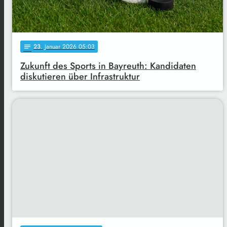
23
. Januar 2026 05:03
notes
Zukunft des Sports in Bayreuth: Kandidaten
diskutieren über Infrastruktur