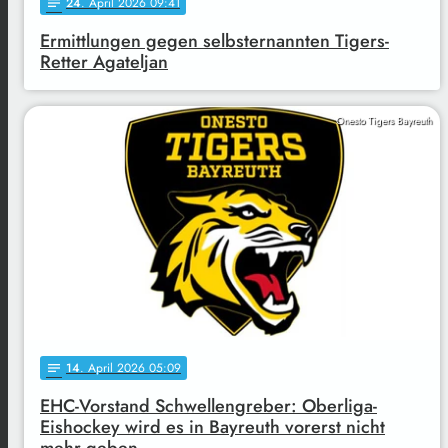
24
. April 2026 09:41
notes
Ermittlungen gegen selbsternannten Tigers-
Retter Agateljan
Onesto Tigers Bayreuth
14
. April 2026 05:09
notes
EHC-Vorstand Schwellengreber: Oberliga-
Eishockey wird es in Bayreuth vorerst nicht