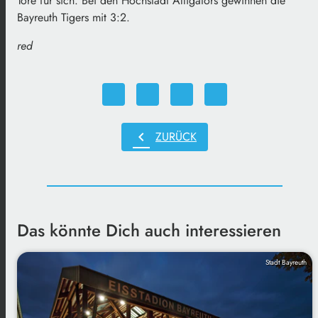
Tore für sich. Bei den Höchstadt Alligators gewinnen die
Bayreuth Tigers mit 3:2.
red
chevron_left
ZURÜCK
Das könnte Dich auch interessieren
Stadt Bayreuth