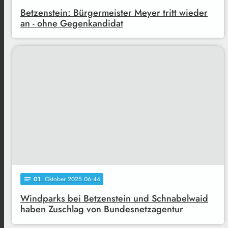
Betzenstein: Bürgermeister Meyer tritt wieder
an - ohne Gegenkandidat
01
. Oktober 2025 06:44
notes
Windparks bei Betzenstein und Schnabelwaid
haben Zuschlag von Bundesnetzagentur