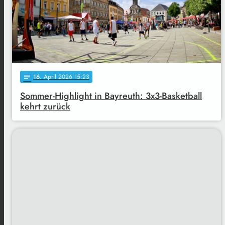
16
. April 2026 15:23
notes
Sommer-Highlight in Bayreuth: 3x3-Basketball
kehrt zurück