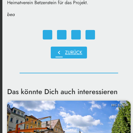
Heimatverein Betzenstein für das Projekt.
bea
chevron_left
ZURÜCK
Das könnte Dich auch interessieren
BBC Bayreuth