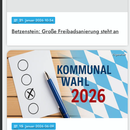
21
. Januar 2026 10:54
notes
Betzenstein: Große Freibadsanierung steht an
KI-gereriert
15
. Januar 2026 06:09
notes