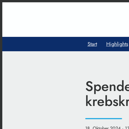
Start
Highlights
Spende
krebsk
18. Oktober 2024
· 1