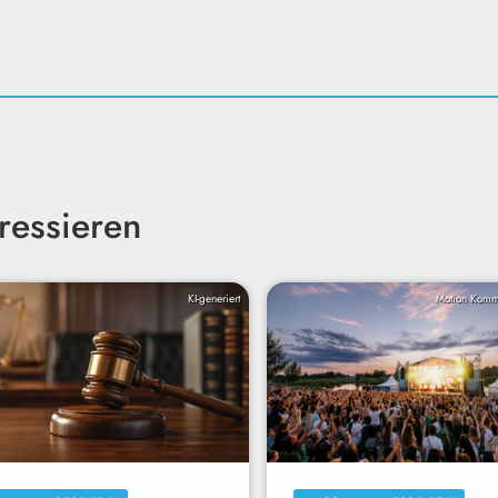
ressieren
KI-generiert
Motion Kom