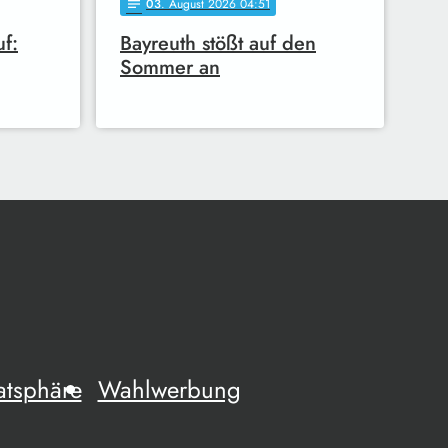
03
. August 2026 04:51
notes
f:
Bayreuth stößt auf den
Sommer an
atsphäre
Wahlwerbung