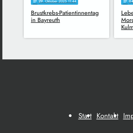
29
. Oktober 2025 11:44
0
notes
notes
Brustkrebs-Patientinnentag
Lebe
in Bayreuth
Mord
Kul
Start
Kontakt
Im