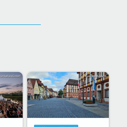
munikationsGmbH
Funkhaus Bayreuth