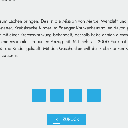
zum Lachen bringen. Das ist die Mission von Marcel Wenzlaff und 
tartet. Krebskranke Kinder im Erlanger Krankenhaus sollen davon p
r mit einer Krebserkrankung behandelt, deshalb habe er sich diese
 Spendensammler im bunten Anzug mit. Mit mehr als 2000 Euro hat 
für die Kinder gekauft. Mit den Geschenken will der krebskranken 
t zaubern.
chevron_left
ZURÜCK