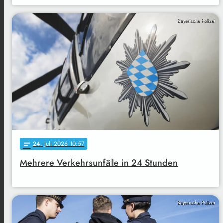
Bayerische Polizei
24
. Juli 2026 10:57
notes
Mehrere Verkehrsunfälle in 24 Stunden
Bayerische Polizei