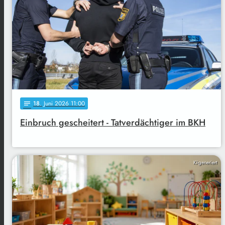
18
. Juni 2026 11:00
notes
Einbruch gescheitert - Tatverdächtiger im BKH
KI-generiert