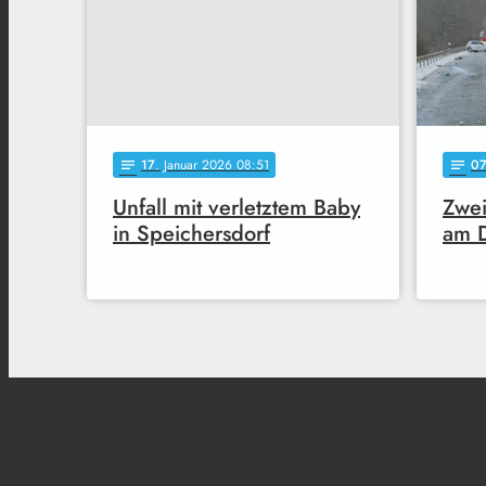
17
. Januar 2026 08:51
0
notes
notes
Unfall mit verletztem Baby
Zwei
in Speichersdorf
am D