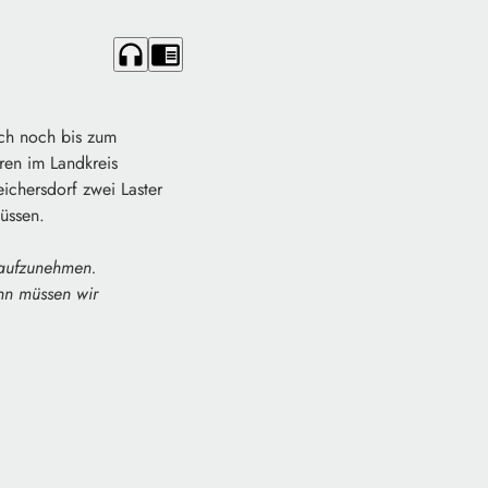
headphones
chrome_reader_mode
ich noch bis zum
ren im Landkreis
ichersdorf zwei Laster
üssen.
 aufzunehmen.
nn müssen wir