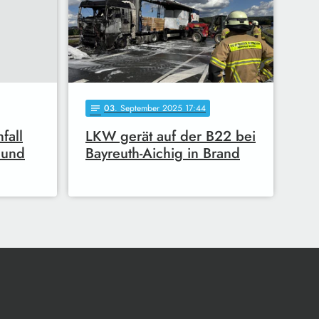
03
. September 2025 17:44
notes
fall
LKW gerät auf der B22 bei
 und
Bayreuth-Aichig in Brand