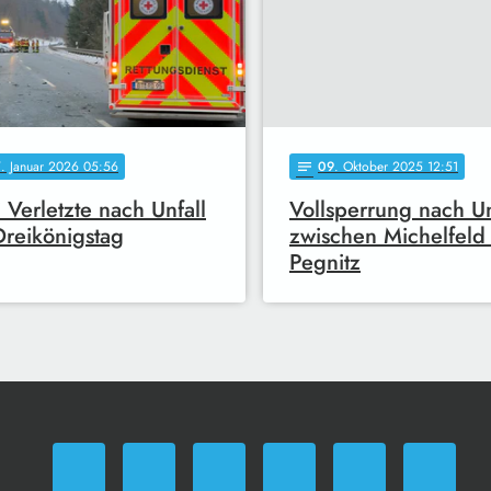
7
. Januar 2026 05:56
09
. Oktober 2025 12:51
notes
 Verletzte nach Unfall
Vollsperrung nach Un
reikönigstag
zwischen Michelfeld
Pegnitz