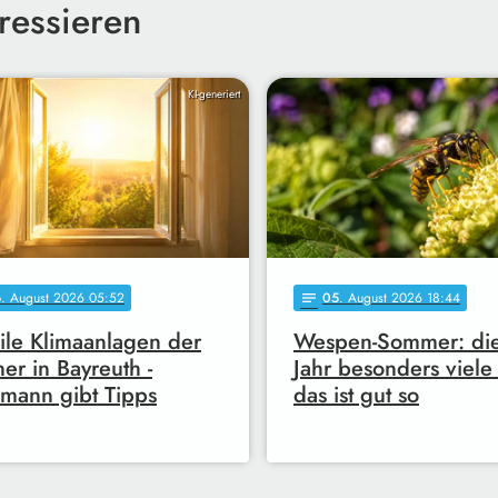
ressieren
KI-generiert
6
. August 2026 05:52
05
. August 2026 18:44
notes
le Klimaanlagen der
Wespen-Sommer: di
er in Bayreuth -
Jahr besonders viele
mann gibt Tipps
das ist gut so