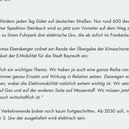
rdern jeden Tag Güter auf deutschen Straßen. Nur rund 600 davo
ther Spedition Steinbach wird so jetzt zum Vorreiter auf dem Weg 
u ihrem Fuhrpark drei elektrische Lkw, die ab sofort im Frankenl
omas Ebersberger ordnet am Rande der Übergabe der klimaschone
eit der E-Mobilität für die Stadt Bayreuth ein:
dlich ein wichtiges Thema. Wir haben ja auch eine ganze Reihe von
 immer genau Einsatz und Wirkung in Relation setzen. Deswegen w
n, wobei die Elektromobilität natürlich extrem wichtig ist. Wir setz
f Gas und auf der anderen Seite auf Wasserstoff. Wir müssen jetz
ch wirtschaftlich ist.“
ie Verkehrswende bisher noch kaum fortgeschritten. Ab 2030 soll,
 3. Lkw der ausgeliefert wird elektrisch sein.