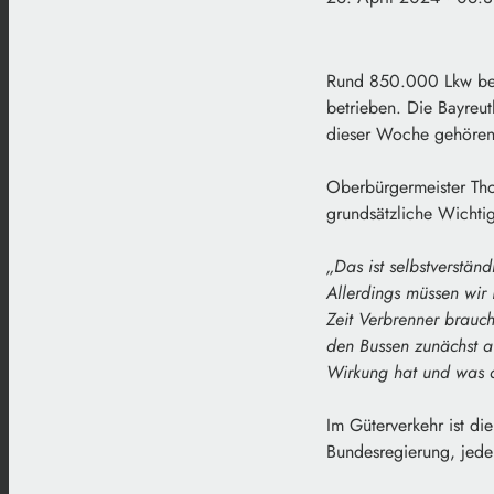
Rund 850.000 Lkw befö
betrieben. Die Bayreu
dieser Woche gehören z
Oberbürgermeister Th
grundsätzliche Wichtigk
„Das ist selbstverstän
Allerdings müssen wir
Zeit Verbrenner brauche
den Bussen zunächst au
Wirkung hat und was au
Im Güterverkehr ist d
Bundesregierung, jeder