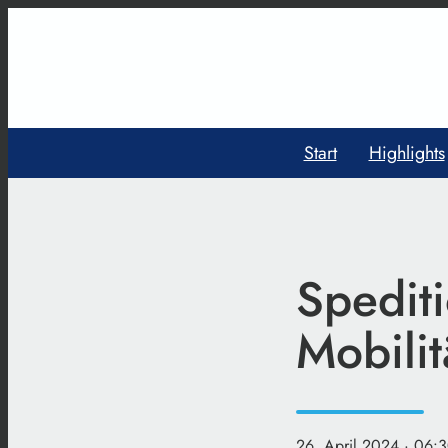
Start
Highlights
Spediti
Mobilit
26. April 2024
· 06: