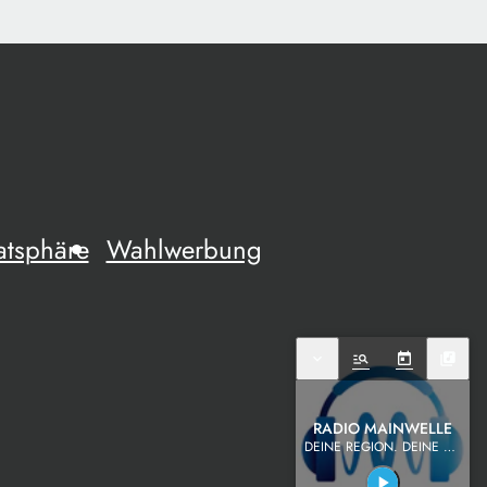
atsphäre
Wahlwerbung
expand_more
manage_search
today
library_music
RADIO MAINWELLE
DEINE REGION. DEINE MUSIK.
play_arrow