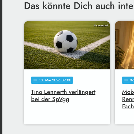
Das könnte Dich auch inte
KI-generiert
13
. Mai 2026 09:00
0
notes
notes
Tino Lennerth verlängert
Mobi
bei der SpVgg
Renn
Fach