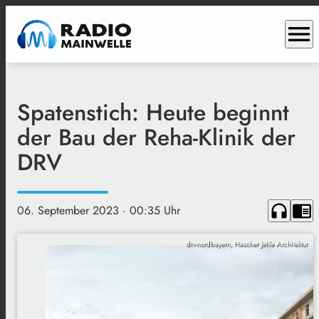
menu
Spatenstich: Heute beginnt
der Bau der Reha-Klinik der
DRV
headphones
chrome_reader_mode
06. September 2023
· 00:35 Uhr
drv-nordbayern, Hascher Jehle Architektur