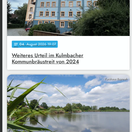
04
. August 2026 19:07
notes
Weiteres Urteil im Kulmbacher
Kommunbräustreit von 2024
Funkhaus Bayreuth