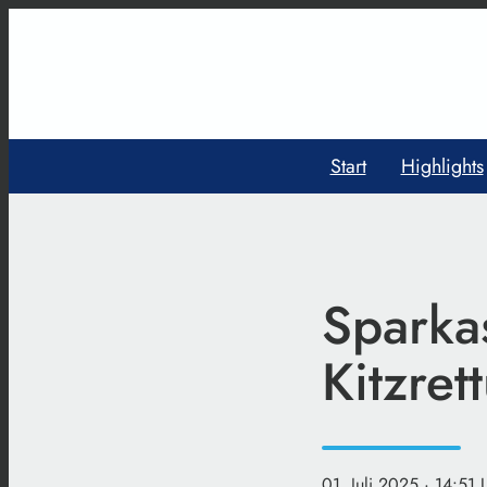
Start
Highlights
Sparkas
Kitzre
01. Juli 2025
· 14:51 