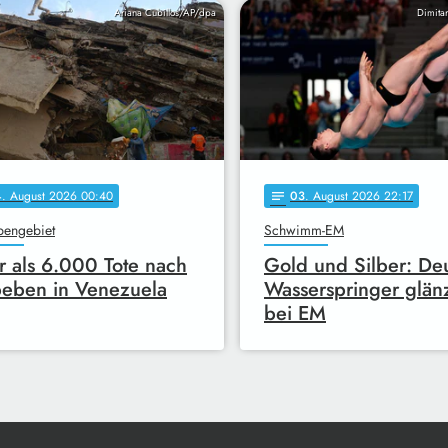
Ariana Cubillos/AP/dpa
Dimita
4
. August 2026 00:40
03
. August 2026 22:17
notes
bengebiet
Schwimm-EM
 als 6.000 Tote nach
Gold und Silber: De
eben in Venezuela
Wasserspringer glän
bei EM