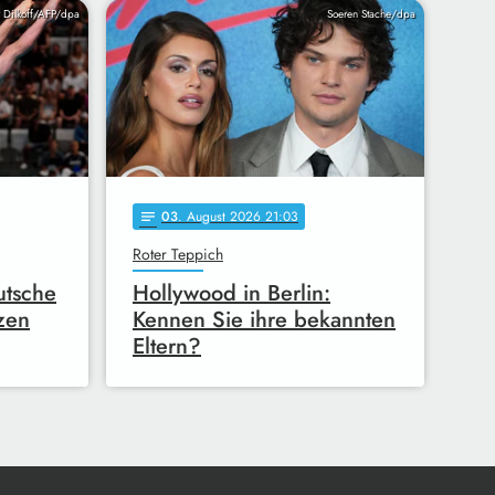
r Dilkoff/AFP/dpa
Soeren Stache/dpa
03
. August 2026 21:03
notes
Roter Teppich
utsche
Hollywood in Berlin:
zen
Kennen Sie ihre bekannten
Eltern?