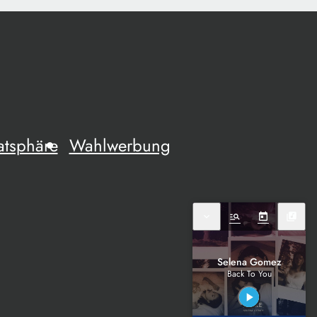
atsphäre
Wahlwerbung
expand_more
manage_search
today
library_music
Selena Gomez
Back To You
play_arrow