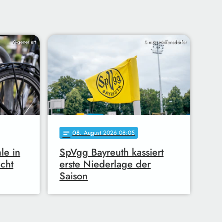
KI-generiert
Simon Helfensdörfer
08
. August 2026 08:05
notes
le in
SpVgg Bayreuth kassiert
ucht
erste Niederlage der
Saison