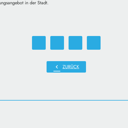
ungsangebot in der Stadt.
chevron_left
ZURÜCK