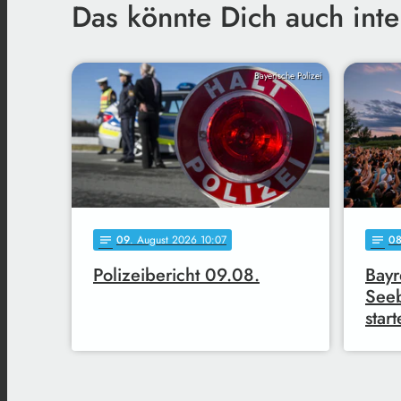
Das könnte Dich auch inte
Bayerische Polizei
09
. August 2026 10:07
0
notes
notes
Polizeibericht 09.08.
Bayr
Seeb
start