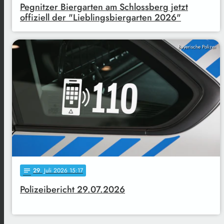
Pegnitzer Biergarten am Schlossberg jetzt
offiziell der "Lieblingsbiergarten 2026"
Bayerische Polizei
29
. Juli 2026 15:17
notes
Polizeibericht 29.07.2026