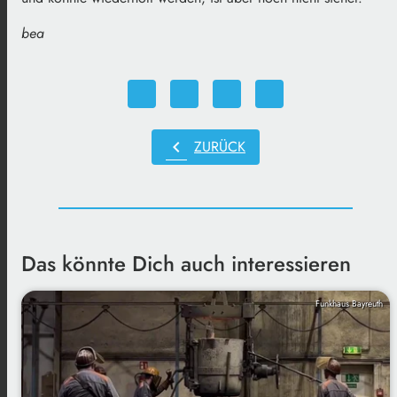
bea
chevron_left
ZURÜCK
Das könnte Dich auch interessieren
Funkhaus Bayreuth