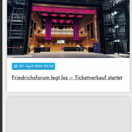
01
. April 2026 05:02
notes
Friedrichsforum legt los – Ticketverkauf startet