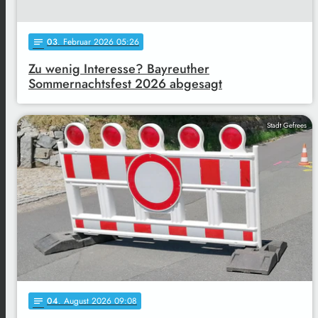
03
. Februar 2026 05:26
notes
Zu wenig Interesse? Bayreuther
Sommernachtsfest 2026 abgesagt
Stadt Gefrees
04
. August 2026 09:08
notes