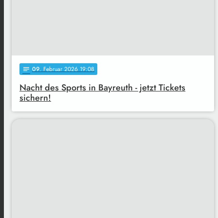
09
. Februar 2026 19:08
notes
Nacht des Sports in Bayreuth - jetzt Tickets
sichern!