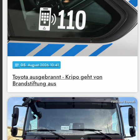
05
. August 2026 10:41
notes
Toyota ausgebrannt - Kripo geht von
Brandstiftung aus
Funkhaus Bayreuth