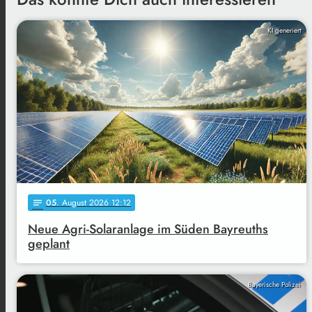
KI generiert
05
. August 2026 12:12
notes
Neue Agri-Solaranlage im Süden Bayreuths
geplant
Bayerische Polizei