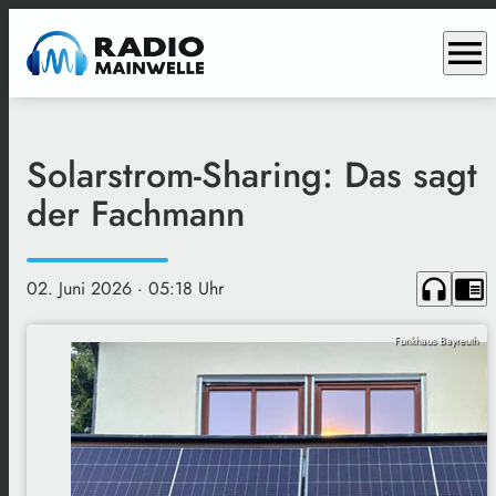
menu
Solarstrom-Sharing: Das sagt
der Fachmann
headphones
chrome_reader_mode
02. Juni 2026
· 05:18 Uhr
Funkhaus Bayreuth