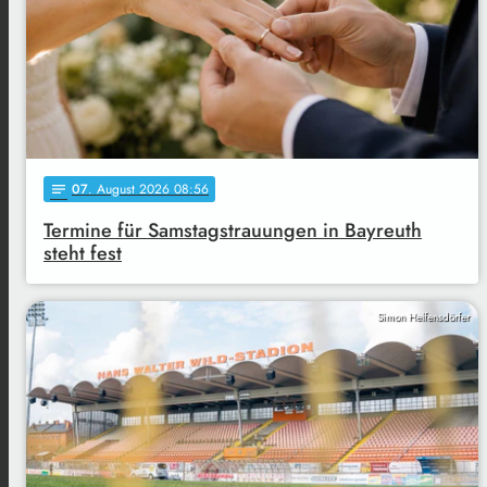
07
. August 2026 08:56
notes
Termine für Samstagstrauungen in Bayreuth
steht fest
Simon Helfensdörfer