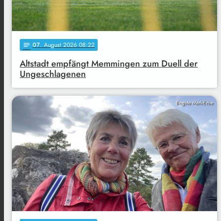
07
. August 2026 08:22
notes
Altstadt empfängt Memmingen zum Duell der
Ungeschlagenen
Brigitte Merk-Erbe