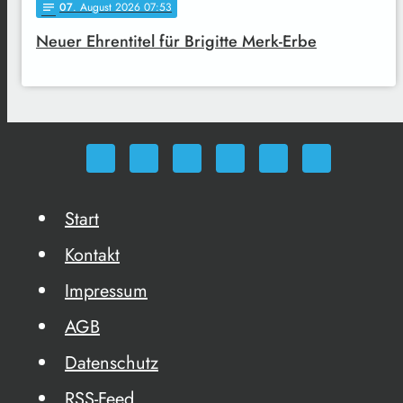
07
. August 2026 07:53
notes
Neuer Ehrentitel für Brigitte Merk-Erbe
Start
Kontakt
Impressum
AGB
Datenschutz
RSS-Feed