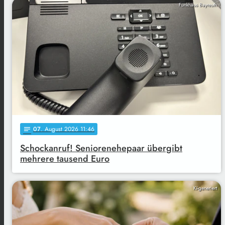
Funkhaus Bayreuth
07
. August 2026 11:46
notes
Schockanruf! Seniorenehepaar übergibt
mehrere tausend Euro
KI-generiert