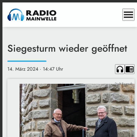
menu
Siegesturm wieder geöffnet
headphones
chrome_reader_mode
14. März 2024
· 14:47 Uhr
Stadt Bayreuth