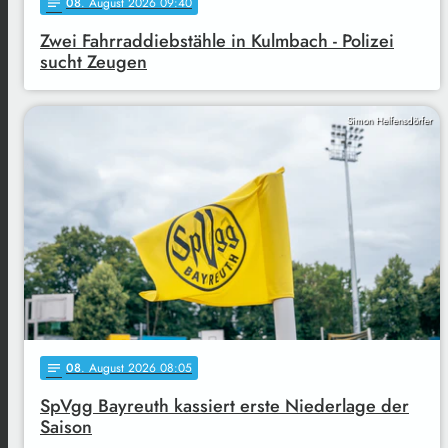
08
. August 2026 09:40
notes
Zwei Fahrraddiebstähle in Kulmbach - Polizei
sucht Zeugen
Simon Helfensdörfer
08
. August 2026 08:05
notes
SpVgg Bayreuth kassiert erste Niederlage der
Saison