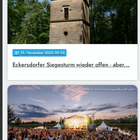
11
. November 2025 09:25
notes
Eckersdorfer Siegesturm wieder offen - aber...
Motion Kommunikationsgesellschaft mbH