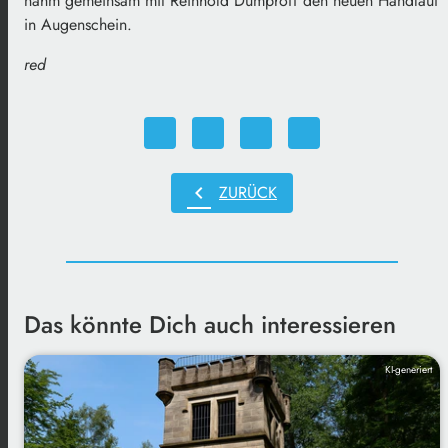
nahm gemeinsam mit Reinhold Dumproff den neuen Handlauf
in Augenschein.
red
chevron_left
ZURÜCK
Das könnte Dich auch interessieren
KI-generiert