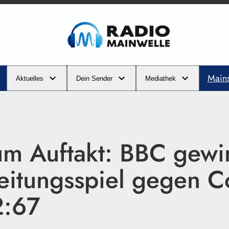
Main
Aktuelles
Dein Sender
Mediathek
um Auftakt: BBC gewi
eitungsspiel gegen 
2:67