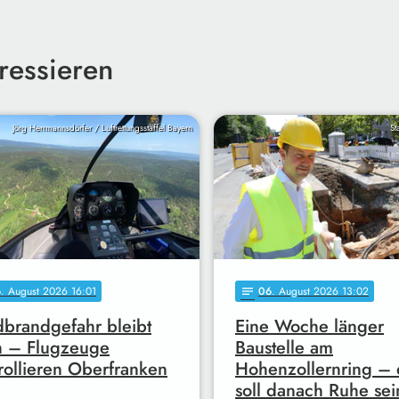
ressieren
Jörg Herrmannsdörfer / Luftrettungsstaffel Bayern
St
6
. August 2026 16:01
06
. August 2026 13:02
notes
brandgefahr bleibt
Eine Woche länger
h – Flugzeuge
Baustelle am
rollieren Oberfranken
Hohenzollernring – 
soll danach Ruhe sei