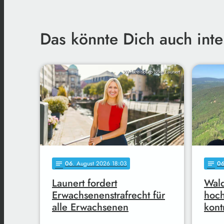
Das könnte Dich auch inte
Wahlkreisbüro Silke Launert
06
. August 2026 18:03
0
notes
notes
Launert fordert
Wald
Erwachsenenstrafrecht für
hoc
alle Erwachsenen
kont