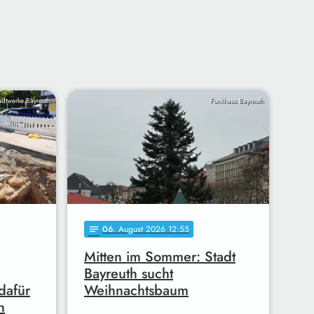
adtwerke Bayreuth
Funkhaus Bayreuth
06
. August 2026 12:55
notes
Mitten im Sommer: Stadt
Bayreuth sucht
dafür
Weihnachtsbaum
n