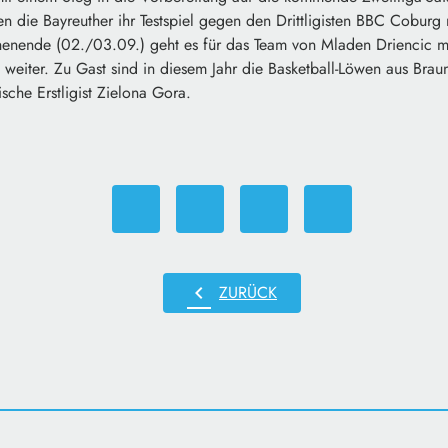
n die Bayreuther ihr Testspiel gegen den Drittligisten BBC Cobur
nde (02./03.09.) geht es für das Team von Mladen Driencic mi
 weiter. Zu Gast sind in diesem Jahr die Basketball-Löwen aus Brau
sche Erstligist Zielona Gora.
chevron_left
ZURÜCK