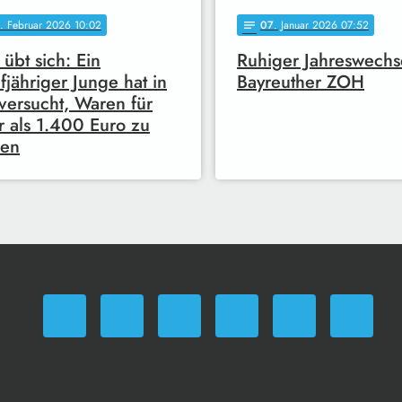
. Februar 2026 10:02
07
. Januar 2026 07:52
notes
 übt sich: Ein
Ruhiger Jahreswechs
fjähriger Junge hat in
Bayreuther ZOH
versucht, Waren für
 als 1.400 Euro zu
len