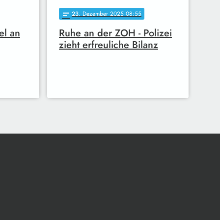
23
. Dezember 2025 08:55
notes
el an
Ruhe an der ZOH - Polizei
zieht erfreuliche Bilanz