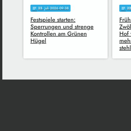
23
. Juli 2026 09:38
22
notes
notes
Festspiele starten:
Früh
Sperrungen und strenge
Zwöl
Kontrollen am Grünen
Hof 
Hügel
mehr
steh