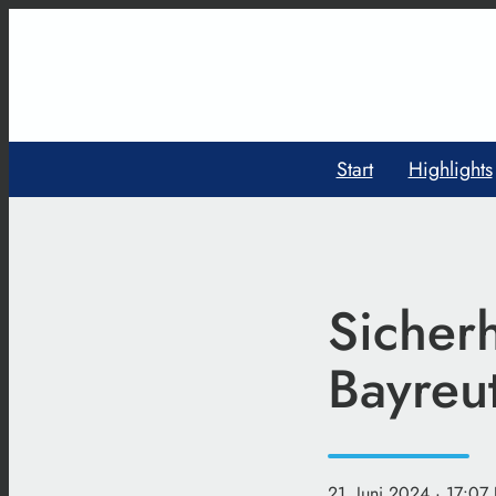
Start
Highlights
Sicherh
Bayreut
21. Juni 2024
· 17:07