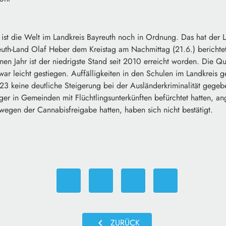
t ist die Welt im Landkreis Bayreuth noch in Ordnung. Das hat der L
reuth-Land Olaf Heber dem Kreistag am Nachmittag (21.6.) berichte
nen Jahr ist der niedrigste Stand seit 2010 erreicht worden. Die Q
zwar leicht gestiegen. Auffälligkeiten in den Schulen im Landkreis 
 keine deutliche Steigerung bei der Ausländerkriminalität gegeb
rger in Gemeinden mit Flüchtlingsunterkünften befürchtet hatten, a
wegen der Cannabisfreigabe hatten, haben sich nicht bestätigt.
chevron_left
ZURÜCK