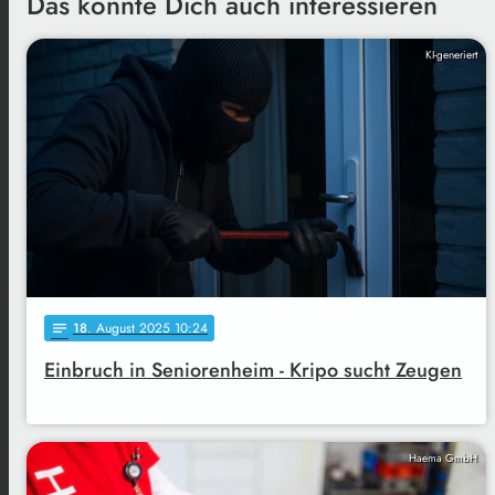
Das könnte Dich auch interessieren
KI-generiert
18
. August 2025 10:24
notes
Einbruch in Seniorenheim - Kripo sucht Zeugen
Haema GmbH