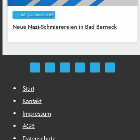
05
. Juni 2026 11:37
notes
Neue Nazi-Schmierereien in Bad Berneck
Start
Kontakt
Impressum
AGB
Datenschutz