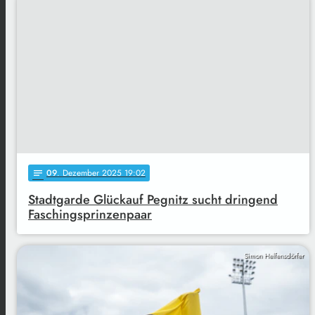
09
. Dezember 2025 19:02
notes
Stadtgarde Glückauf Pegnitz sucht dringend
Faschingsprinzenpaar
Simon Helfensdörfer