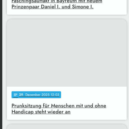
Faschingsauftakt in Bayreuth mit neuem
Prinzenpaar Daniel I. und Simone I.
29
. Dezember 2025 12:03
notes
Prunksitzung für Menschen mit und ohne
Handicap steht wieder an