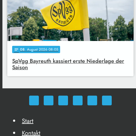
08
. August 2026 08:05
notes
SpVgg Bayreuth kassiert erste Niederlage der
Saison
Start
Kontakt