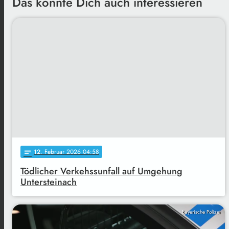
Das könnte Dich auch interessieren
12
. Februar 2026 04:58
notes
Tödlicher Verkehssunfall auf Umgehung
Untersteinach
Bayerische Polizei