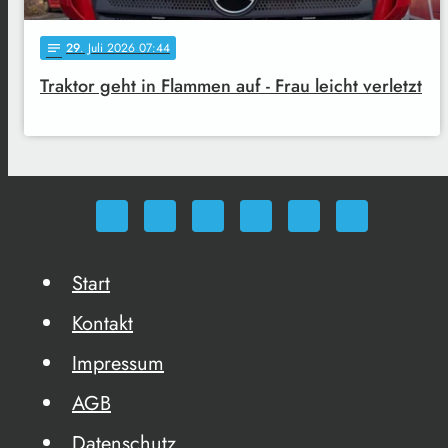
29
. Juli 2026 07:44
notes
Traktor geht in Flammen auf - Frau leicht verletzt
Start
Kontakt
Impressum
AGB
Datenschutz