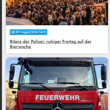
01
. August 2026 14:01
notes
Bilanz der Polizei: ruhiger Freitag auf der
Bierwoche
Funkhaus Bayreuth