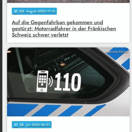
02
. August 2026 17:13
notes
Auf die Gegenfahrban gekommen und
gestürzt: Motorradfahrer in der Fränkischen
Schweiz schwer verletzt
Bayerische Polizei
28
. Juli 2026 06:21
notes