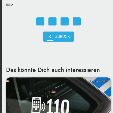
mso
chevron_left
ZURÜCK
Das könnte Dich auch interessieren
Bayerische Polizei