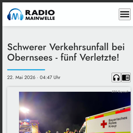
menu
Schwerer Verkehrsunfall bei
Obernsees - fünf Verletzte!
headphones
chrome_reader_mode
22. Mai 2026
· 04:47 Uhr
BRK Bayreuth