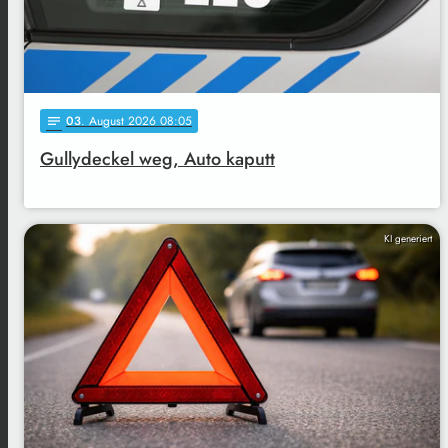
03
. August 2026 08:05
notes
Gullydeckel weg, Auto kaputt
KI generiert