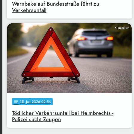
Warnbake auf Bundesstraße führt zu
Verkehrsunfall
KI generiert
15
. Juli 2026 09:54
notes
Tödlicher Verkehrsunfall bei Helmbrechts -
Polizei sucht Zeugen