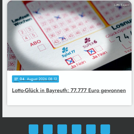
Lotto Bayern
04
. August 2026 08:12
notes
Lotto-Glück in Bayreuth: 77.777 Euro gewonnen