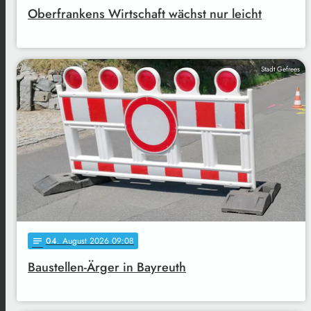
Oberfrankens Wirtschaft wächst nur leicht
Stadt Gefrees
04
. August 2026 09:08
notes
Baustellen-Ärger in Bayreuth