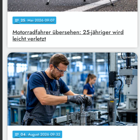
25
. Mai 2026 09:07
notes
Motorradfahrer übersehen: 25-jähriger wird
leicht verletzt
KI-generiert
04
. August 2026 09:32
notes