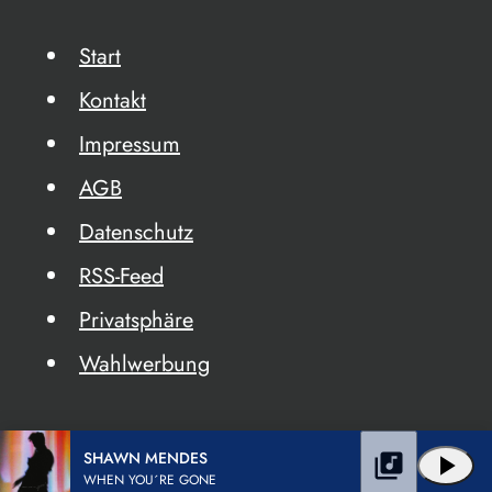
Start
Kontakt
Impressum
AGB
Datenschutz
RSS-Feed
Privatsphäre
Wahlwerbung
SHAWN MENDES
library_music
play_arrow
WHEN YOU´RE GONE