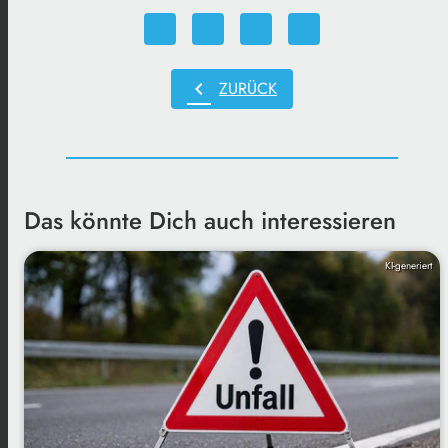
chevron_left
ZURÜCK
Das könnte Dich auch interessieren
KI-generiert