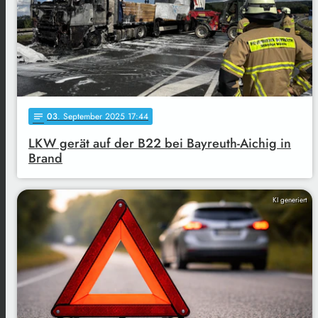
03
. September 2025 17:44
notes
LKW gerät auf der B22 bei Bayreuth-Aichig in
Brand
KI generiert