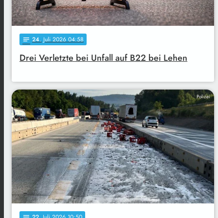
24
. Juli 2026 04:58
notes
Drei Verletzte bei Unfall auf B22 bei Lehen
Polizei
22
. Juli 2026 10:50
notes