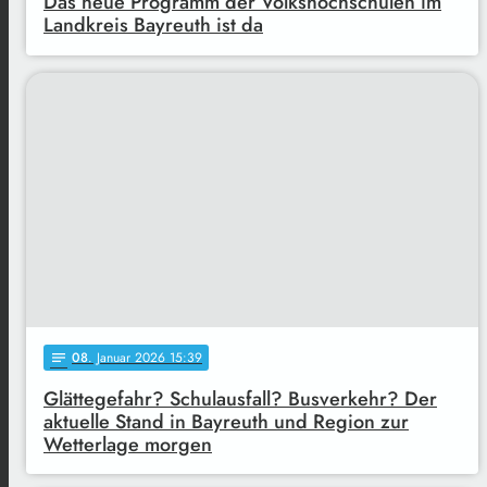
Das neue Programm der Volkshochschulen im
Landkreis Bayreuth ist da
08
. Januar 2026 15:39
notes
Glättegefahr? Schulausfall? Busverkehr? Der
aktuelle Stand in Bayreuth und Region zur
Wetterlage morgen