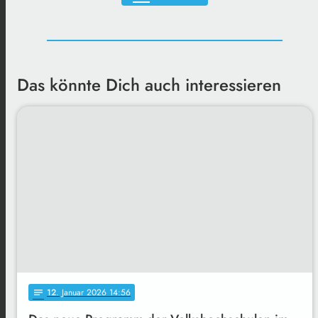
Das könnte Dich auch interessieren
12
. Januar 2026 14:56
notes