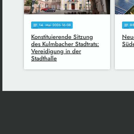
14
. Mai 2026 16:08
0
notes
notes
Konstituierende Sitzung
Neue
des Kulmbacher Stadtrats:
Süde
Vereidigung in der
Stadthalle