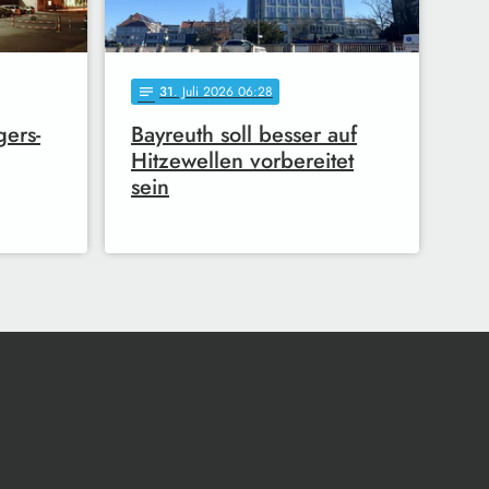
31
. Juli 2026 06:28
notes
gers-
Bayreuth soll besser auf
Hitzewellen vorbereitet
sein