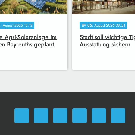
5
. August 2026 12:12
05
. August 2026 08:54
notes
 Agri-Solaranlage im
Stadt soll wichtige Ti
n Bayreuths geplant
Ausstattung sichern