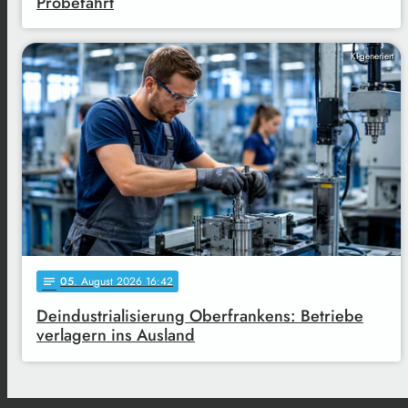
Probefahrt
KI-generiert
05
. August 2026 16:42
notes
Deindustrialisierung Oberfrankens: Betriebe
verlagern ins Ausland