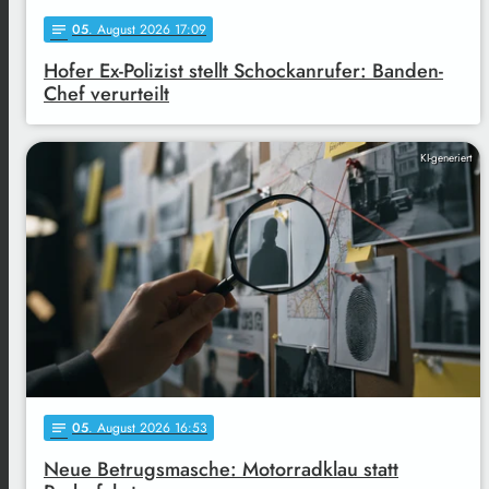
05
. August 2026 17:09
notes
Hofer Ex-Polizist stellt Schockanrufer: Banden-
Chef verurteilt
KI-generiert
05
. August 2026 16:53
notes
Neue Betrugsmasche: Motorradklau statt