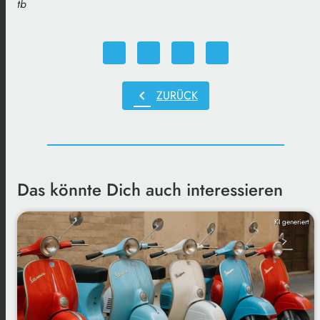
tb
chevron_left
ZURÜCK
Das könnte Dich auch interessieren
KI generiert