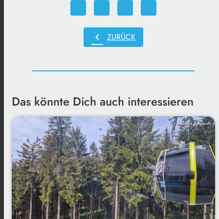
chevron_left
ZURÜCK
Das könnte Dich auch interessieren
Funkhaus Bayreuth