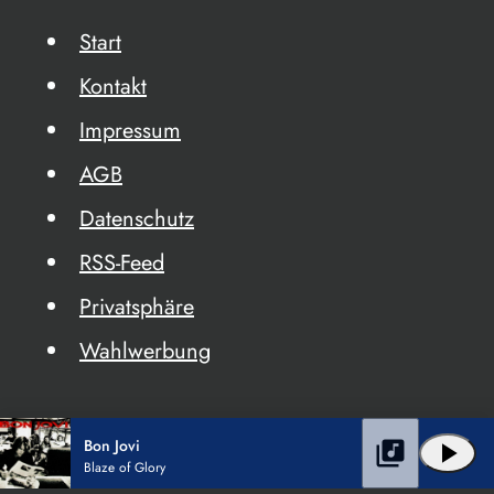
Start
Kontakt
Impressum
AGB
Datenschutz
RSS-Feed
Privatsphäre
Wahlwerbung
Bon Jovi
library_music
play_arrow
Blaze of Glory