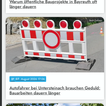
Warum öffentliche Bauprojekte in Bayreuth oft
länger dauern
Stadt Gefrees
07
. August 2026 17:06
notes
Autofahrer bei Untersteinach brauchen Geduld:
Bauarbeiten dauern länger