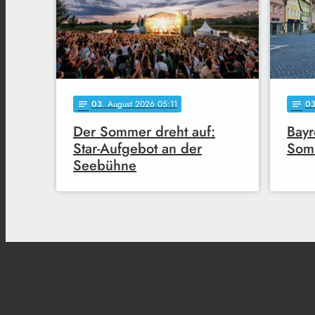
03
. August 2026 05:11
0
notes
notes
Der Sommer dreht auf:
Bayr
Star-Aufgebot an der
Som
Seebühne