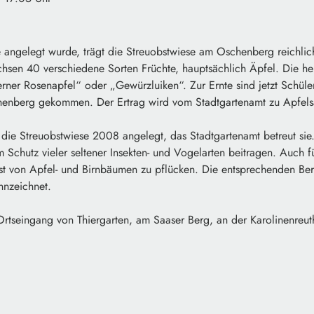
ie angelegt wurde, trägt die Streuobstwiese am Oschenberg reichli
chsen 40 verschiedene Sorten Früchte, hauptsächlich Äpfel. Die h
erner Rosenapfel“ oder „Gewürzluiken“. Zur Ernte sind jetzt Schüle
nberg gekommen. Der Ertrag wird vom Stadtgartenamt zu Apfelsaf
t die Streuobstwiese 2008 angelegt, das Stadtgartenamt betreut s
Schutz vieler seltener Insekten- und Vogelarten beitragen. Auch f
st von Apfel- und Birnbäumen zu pflücken. Die entsprechenden Ber
nnzeichnet.
Ortseingang von Thiergarten, am Saaser Berg, an der Karolinenreut