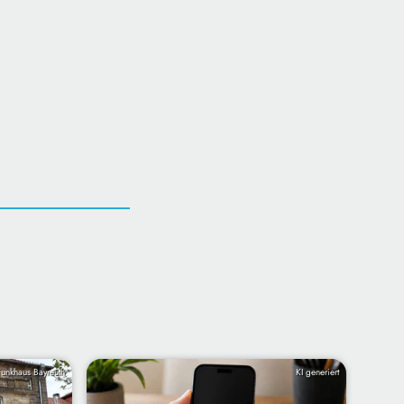
Funkhaus Bayreuth
KI generiert