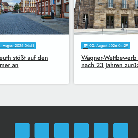
3
. August 2026 04:51
03
. August 2026 04:29
notes
euth stößt auf den
Wagner-Wettbewerb 
mer an
nach 23 Jahren zurü