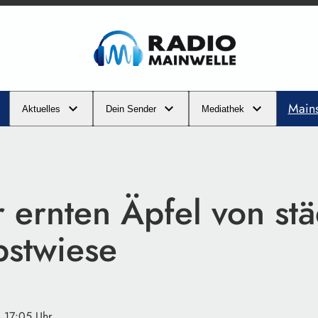
Main
Aktuelles
Dein Sender
Mediathek
 ernten Äpfel von stä
bstwiese
· 17:05 Uhr