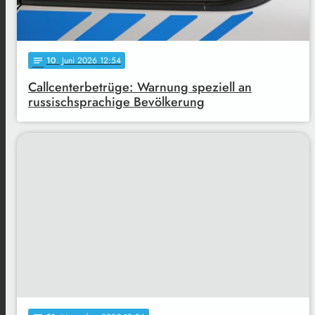
10
. Juni 2026 12:54
notes
Callcenterbetrüge: Warnung speziell an
russischsprachige Bevölkerung