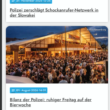
21
. November 2025 12:26
notes
Polizei zerschlägt Schockanrufer-Netzwerk in
der Slowakei
Radio Plassenburg
01
. August 2026 14:01
notes
Bilanz der Polizei: ruhiger Freitag auf der
Bierwoche