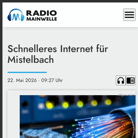
menu
Schnelleres Internet für
Mistelbach
headphones
chrome_reader_mode
22. Mai 2026
· 09:27 Uhr
KI-generiert