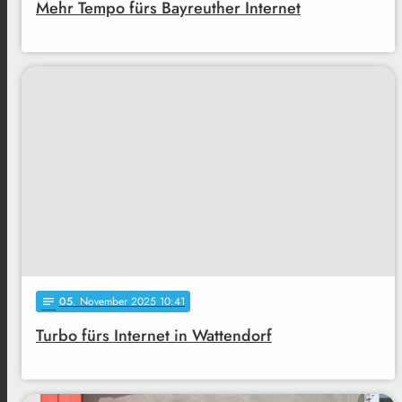
Mehr Tempo fürs Bayreuther Internet
05
. November 2025 10:41
notes
Turbo fürs Internet in Wattendorf