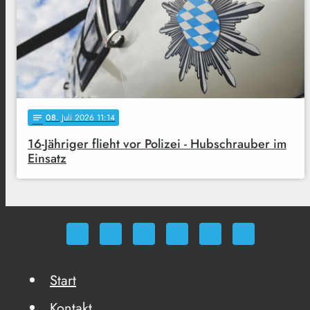
08
. Juli 2026 11:14
notes
16-Jähriger flieht vor Polizei - Hubschrauber im
Einsatz
Start
Kontakt