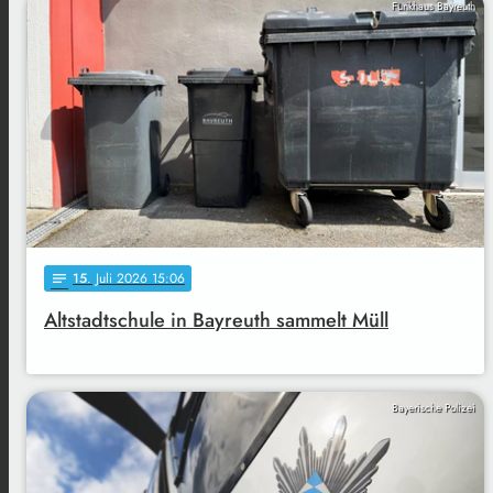
Funkhaus Bayreuth
15
. Juli 2026 15:06
notes
Altstadtschule in Bayreuth sammelt Müll
Bayerische Polizei