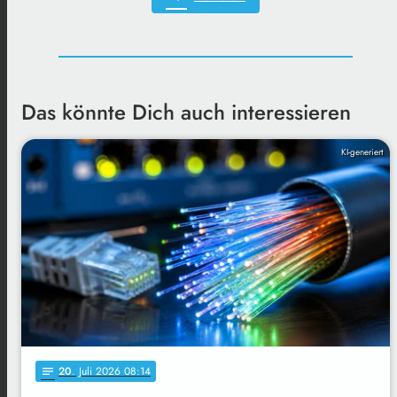
Das könnte Dich auch interessieren
KI-generiert
20
. Juli 2026 08:14
notes