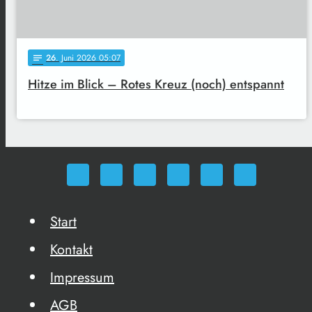
26
. Juni 2026 05:07
notes
Hitze im Blick – Rotes Kreuz (noch) entspannt
Start
Kontakt
Impressum
AGB