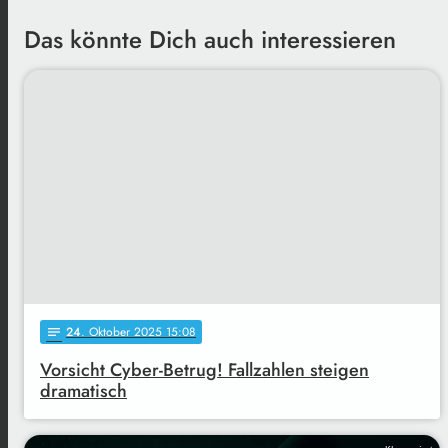
Das könnte Dich auch interessieren
24
. Oktober 2025 15:08
notes
Vorsicht Cyber-Betrug! Fallzahlen steigen
dramatisch