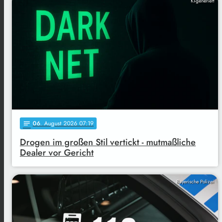
KI-generiert
06
. August 2026 07:19
notes
Drogen im großen Stil vertickt - mutmaßliche
Dealer vor Gericht
Bayerische Polizei