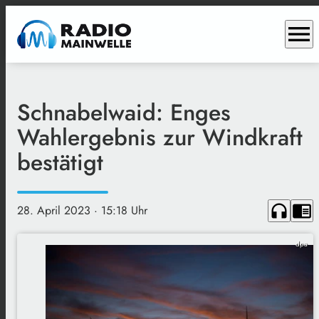
menu
Schnabelwaid: Enges
Wahlergebnis zur Windkraft
bestätigt
headphones
chrome_reader_mode
28. April 2023
· 15:18 Uhr
dpa