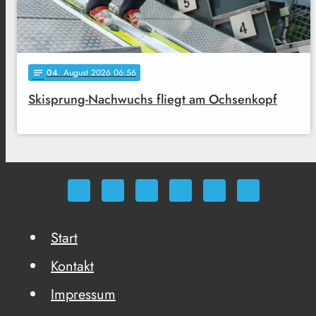
04
. August 2026 06:56
notes
Skisprung-Nachwuchs fliegt am Ochsenkopf
Start
Kontakt
Impressum