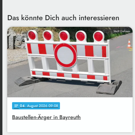
Das könnte Dich auch interessieren
Stadt Gefrees
04
. August 2026 09:08
notes
Baustellen-Ärger in Bayreuth