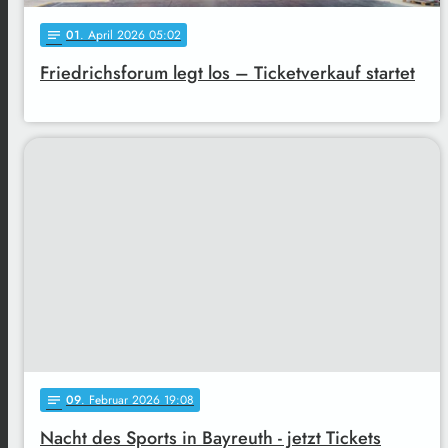
01
. April 2026 05:02
notes
Friedrichsforum legt los – Ticketverkauf startet
09
. Februar 2026 19:08
notes
Nacht des Sports in Bayreuth - jetzt Tickets