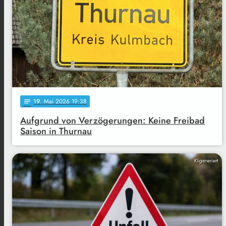
19
. Mai 2026 19:38
notes
Aufgrund von Verzögerungen: Keine Freibad
Saison in Thurnau
KI-generiert