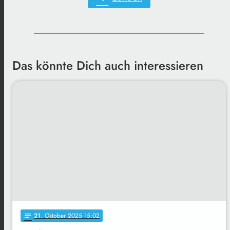
Das könnte Dich auch interessieren
21
. Oktober 2025 15:02
notes