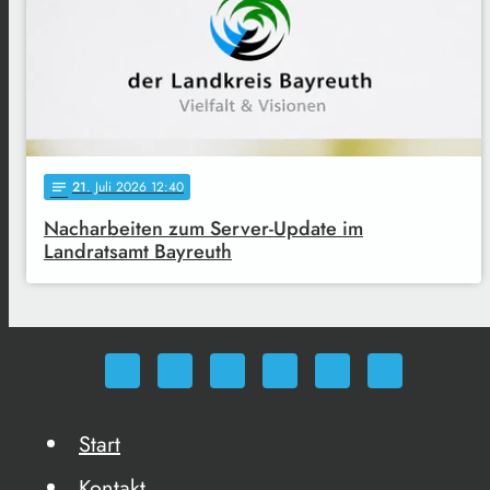
21
. Juli 2026 12:40
notes
Nacharbeiten zum Server-Update im
Landratsamt Bayreuth
Start
Kontakt