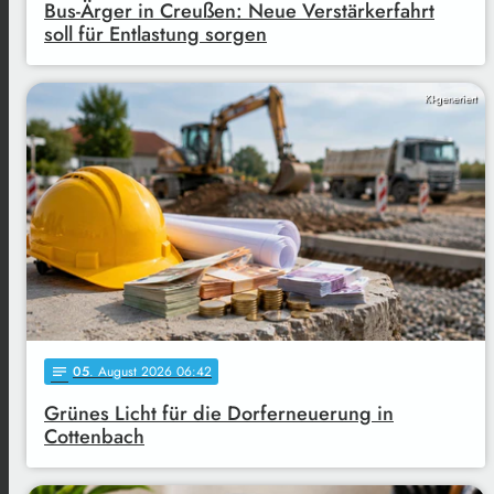
Bus-Ärger in Creußen: Neue Verstärkerfahrt
soll für Entlastung sorgen
KI-generiert
05
. August 2026 06:42
notes
Grünes Licht für die Dorferneuerung in
Cottenbach