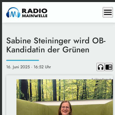
menu
Sabine Steininger wird OB-
Kandidatin der Grünen
headphones
chrome_reader_mode
16. Juni 2025
· 16:52 Uhr
Funkhaus Bayreuth