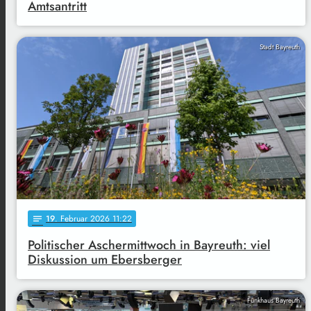
Amtsantritt
Stadt Bayreuth
19
. Februar 2026 11:22
notes
Politischer Aschermittwoch in Bayreuth: viel
Diskussion um Ebersberger
Funkhaus Bayreuth