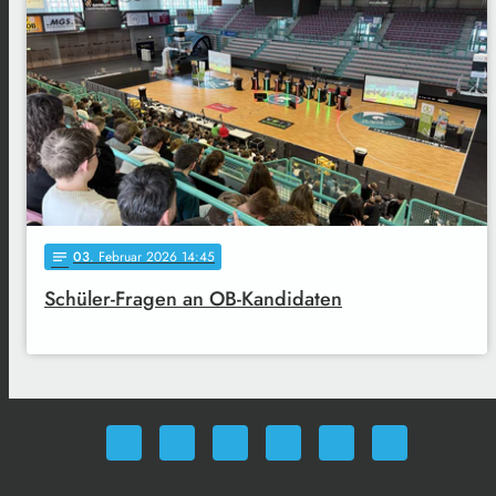
03
. Februar 2026 14:45
notes
Schüler-Fragen an OB-Kandidaten