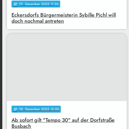
17
. Dezember 2025 11:26
notes
Eckersdorfs Bürgermeisterin Sybille Pichl will
doch nochmal antreten
12
. Dezember 2025 12:00
notes
Ab sofort gilt "Tempo 30" auf der Dorfstraße
Busbach