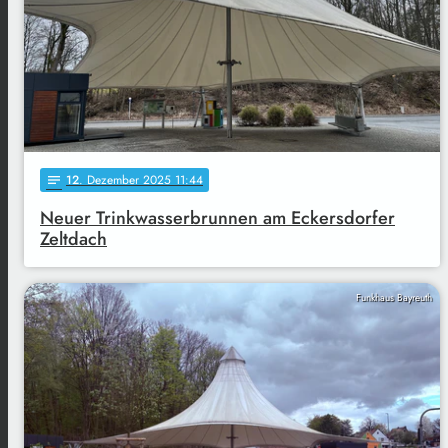
12
. Dezember 2025 11:44
notes
Neuer Trinkwasserbrunnen am Eckersdorfer
Zeltdach
Funkhaus Bayreuth