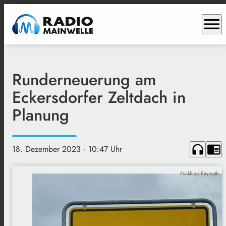
menu
Runderneuerung am
Eckersdorfer Zeltdach in
Planung
headphones
chrome_reader_mode
18. Dezember 2023
· 10:47 Uhr
Funkhaus Bayreuth