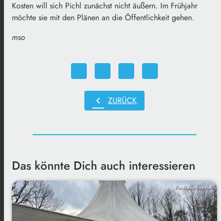
Kosten will sich Pichl zunächst nicht äußern. Im Frühjahr
möchte sie mit den Plänen an die Öffentlichkeit gehen.
mso
chevron_left
ZURÜCK
Das könnte Dich auch interessieren
Funkhaus Bayreuth