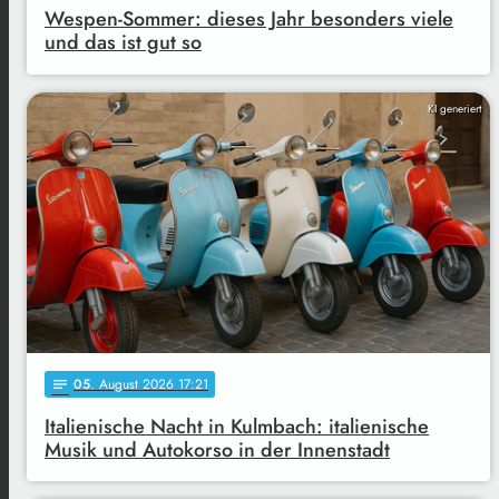
Wespen-Sommer: dieses Jahr besonders viele
und das ist gut so
KI generiert
05
. August 2026 17:21
notes
Italienische Nacht in Kulmbach: italienische
Musik und Autokorso in der Innenstadt