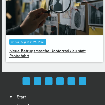
05
. August 2026 16:53
notes
Neue Betrugsmasche: Motorradklau statt
Probefahrt
Start