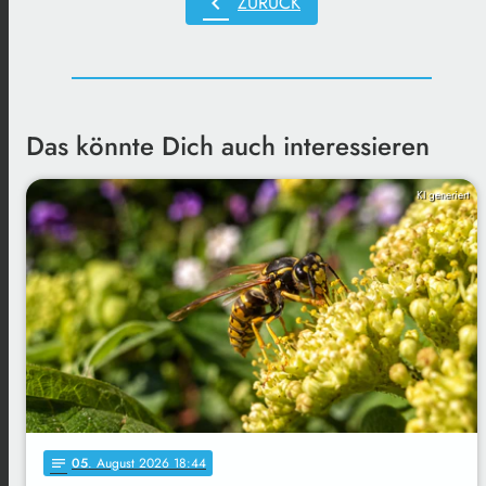
chevron_left
ZURÜCK
Das könnte Dich auch interessieren
KI generiert
05
. August 2026 18:44
notes