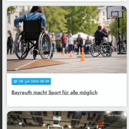
KI-generiert
10
. Juli 2026 08:09
notes
Bayreuth macht Sport für alle möglich
Stadt Bayreuth