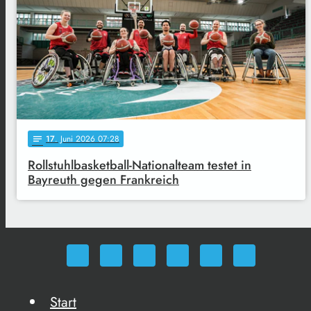
17
. Juni 2026 07:28
notes
Rollstuhlbasketball-Nationalteam testet in
Bayreuth gegen Frankreich
Start