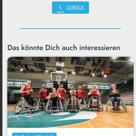
chevron_left
ZURÜCK
Das könnte Dich auch interessieren
Stadt Bayreuth