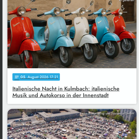
KI generiert
05
. August 2026 17:21
notes
Italienische Nacht in Kulmbach: italienische
Musik und Autokorso in der Innenstadt
Bayreuth Marketing und Tourismus GmbH