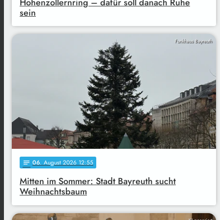
Hohenzollernring – dafür soll danach Ruhe
sein
Funkhaus Bayreuth
06
. August 2026 12:55
notes
Mitten im Sommer: Stadt Bayreuth sucht
Weihnachtsbaum