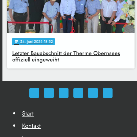
24
. Juni 2026 18:52
notes
Letzter Bauabschnitt der Therme Obernsees
offiziell eingeweiht
Start
Kontakt