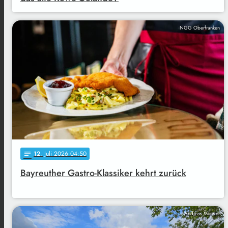
NGG Oberfranken
12
. Juli 2026 04:50
notes
Bayreuther Gastro-Klassiker kehrt zurück
Andreas Munder