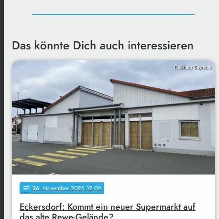
Das könnte Dich auch interessieren
Funkhaus Bayreuth
26
. November 2025 12:02
notes
Eckersdorf: Kommt ein neuer Supermarkt auf
das alte Rewe-Gelände?