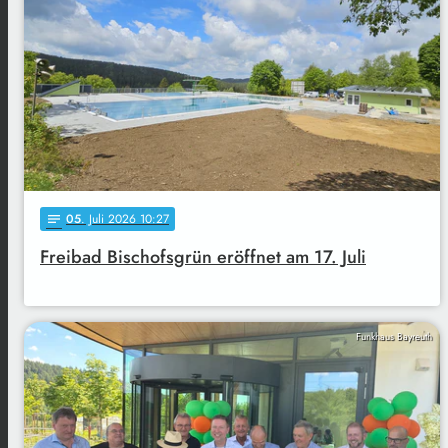
05
. Juli 2026 10:27
notes
Freibad Bischofsgrün eröffnet am 17. Juli
Funkhaus Bayreuth