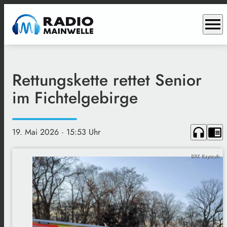
menu
Rettungskette rettet Senior
im Fichtelgebirge
headphones
chrome_reader_mode
19. Mai 2026
· 15:53 Uhr
BRK Bayreuth