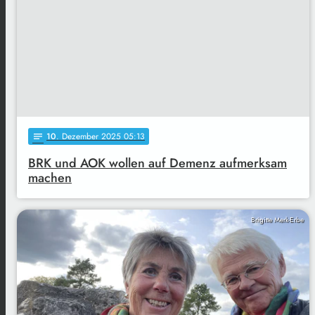
10
. Dezember 2025 05:13
notes
BRK und AOK wollen auf Demenz aufmerksam
machen
Brigitte Merk-Erbe