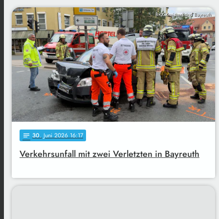
BRK Kreisverband Bayreuth
30
. Juni 2026 16:17
notes
Verkehrsunfall mit zwei Verletzten in Bayreuth