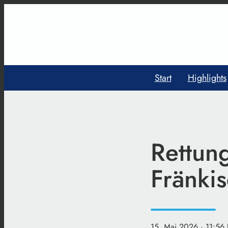
Start
Highlights
Rettung
Fränki
15. Mai 2026
· 11:56