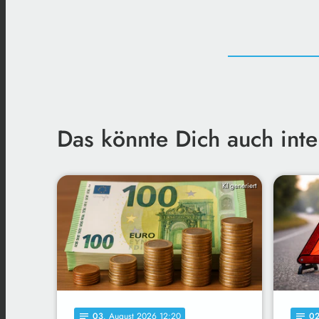
Das könnte Dich auch inte
KI generiert
03
. August 2026 12:20
0
notes
notes