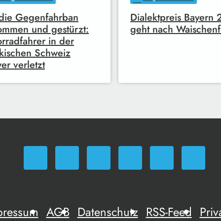
die Gegenfahrban
Dialektpreis Bayern
mmen und gestürzt:
geht nach Waischenf
rradfahrer in der
kischen Schweiz
er verletzt
pressum
AGB
Datenschutz
RSS-Feed
Priv