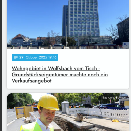
29
. Oktober 2025 19:16
notes
Wohngebiet in Wolfsbach vom Tisch -
Grundstückseigentümer machte noch ein
Verkaufsangebot
Stadtwerke Bayreuth