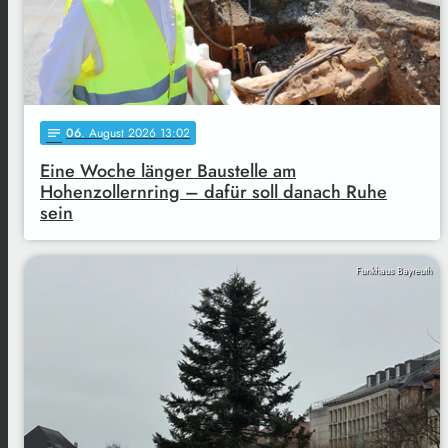
06
. August 2026 13:02
notes
Eine Woche länger Baustelle am
Hohenzollernring – dafür soll danach Ruhe
sein
Funkhaus Bayreuth