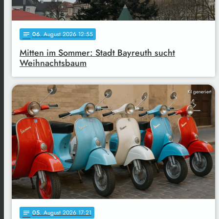
06
. August 2026 12:55
notes
Mitten im Sommer: Stadt Bayreuth sucht
Weihnachtsbaum
KI generiert
05
. August 2026 17:21
notes