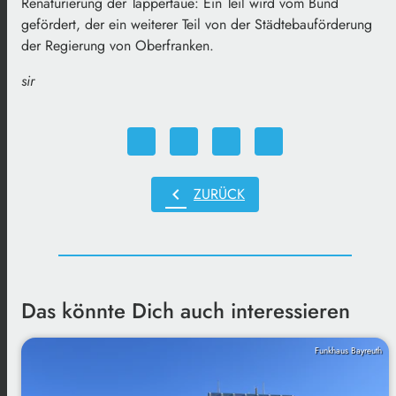
Renaturierung der Tappertaue: Ein Teil wird vom Bund
gefördert, der ein weiterer Teil von der Städtebauförderung
der Regierung von Oberfranken.
sir
chevron_left
ZURÜCK
Das könnte Dich auch interessieren
Funkhaus Bayreuth