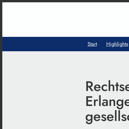
Start
Highlights
Rechts
Erlange
gesell