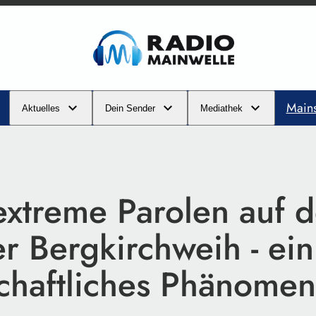
Main
Aktuelles
Dein Sender
Mediathek
extreme Parolen auf d
r Bergkirchweih - ein
schaftliches Phänome