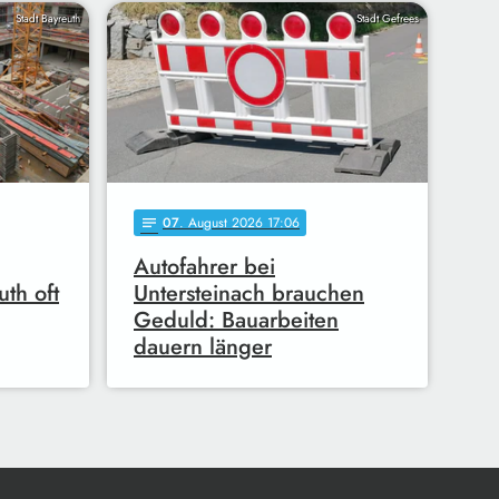
Stadt Bayreuth
Stadt Gefrees
07
. August 2026 17:06
notes
Autofahrer bei
uth oft
Untersteinach brauchen
Geduld: Bauarbeiten
dauern länger