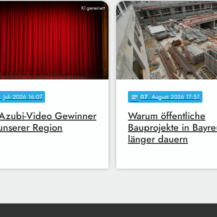
KI generiert
. Juli 2026 16:07
07
. August 2026 17:57
notes
Azubi-Video Gewinner
Warum öffentliche
unserer Region
Bauprojekte in Bayre
länger dauern