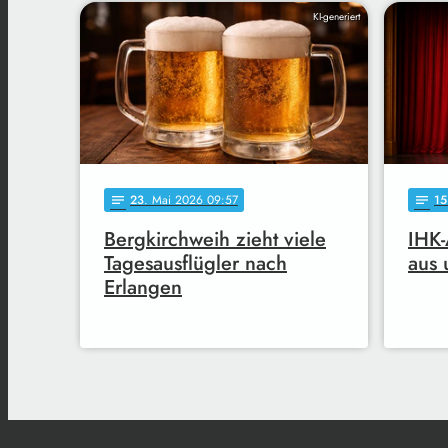
KI-generiert
23
. Mai 2026 09:57
15
notes
notes
Bergkirchweih zieht viele
IHK-
Tagesausflügler nach
aus 
Erlangen