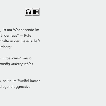
headphones
chrome_reader_mode
en, ist am Wochenende im
länder raus“ – Rufe
nhalte in der Gesellschaft
amberg:
as mitbekommt, desto
ormalig inakzeptables
, sollte im Zweifel immer
ndlegend aggressive