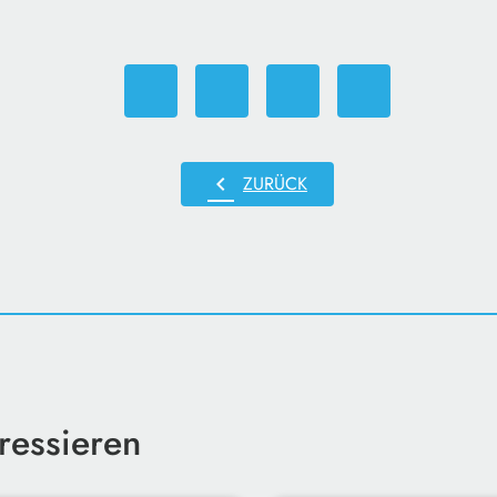
chevron_left
ZURÜCK
ressieren