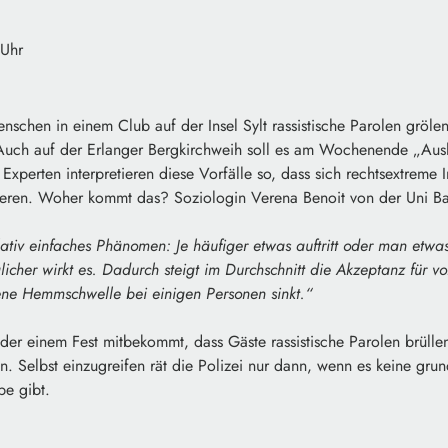
 Uhr
nschen in einem Club auf der Insel Sylt rassistische Parolen gröl
Auch auf der Erlanger Bergkirchweih soll es am Wochenende „Aus
xperten interpretieren diese Vorfälle so, dass sich rechtsextreme I
ieren. Woher kommt das? Soziologin Verena Benoit von der Uni B
elativ einfaches Phänomen: Je häufiger etwas auftritt oder man etw
licher wirkt es. Dadurch steigt im Durchschnitt die Akzeptanz für v
ene Hemmschwelle bei einigen Personen sinkt.“
er einem Fest mitbekommt, dass Gäste rassistische Parolen brüllen
en. Selbst einzugreifen rät die Polizei nur dann, wenn es keine gru
e gibt.