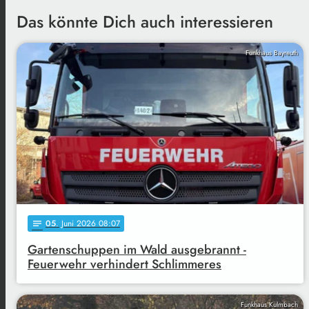
Das könnte Dich auch interessieren
Funkhaus Bayreuth
05
. Juni 2026 08:07
notes
Gartenschuppen im Wald ausgebrannt -
Feuerwehr verhindert Schlimmeres
Funkhaus Kulmbach