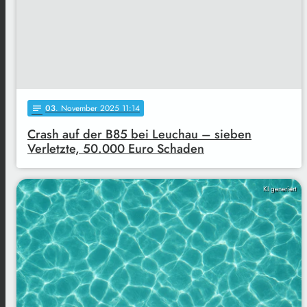
03
. November 2025 11:14
notes
Crash auf der B85 bei Leuchau – sieben
Verletzte, 50.000 Euro Schaden
KI generiert